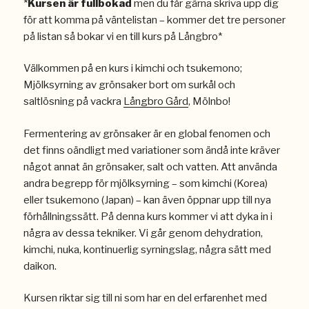
*
Kursen är fullbokad
men du får gärna skriva upp dig
för att komma på väntelistan – kommer det tre personer
på listan så bokar vi en till kurs på Långbro*
Välkommen på en kurs i kimchi och tsukemono;
Mjölksyrning av grönsaker bort om surkål och
saltlösning på vackra
Långbro Gård
, Mölnbo!
Fermentering av grönsaker är en global fenomen och
det finns oändligt med variationer som ändå inte kräver
något annat än grönsaker, salt och vatten. Att använda
andra begrepp för mjölksyrning – som kimchi (Korea)
eller tsukemono (Japan) – kan även öppnar upp till nya
förhållningssätt. På denna kurs kommer vi att dyka in i
några av dessa tekniker. Vi går genom dehydration,
kimchi, nuka, kontinuerlig syrningslag, några sätt med
daikon.
Kursen riktar sig till ni som har en del erfarenhet med